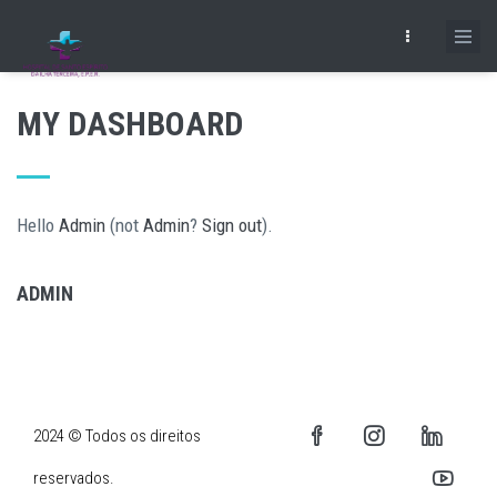
Skip
to
main
content
MY DASHBOARD
Hello
Admin
(not
Admin
?
Sign out
).
ADMIN
2024 © Todos os direitos
reservados.