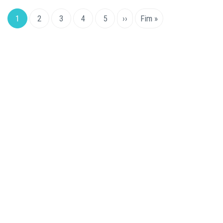
Pagination
Current
1
Page
2
Page
3
Page
4
Page
5
Next
››
Last
Fim »
page
page
page